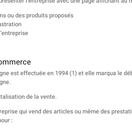
 présenter l’entreprise avec une page affichant au
ons ou des produits proposés
ustration
’entreprise
-commerce
igne est effectuée en 1994 (1) et elle marqua le 
igne.
italisation de la vente.
ntreprise qui vend des articles ou même des prestat
our :