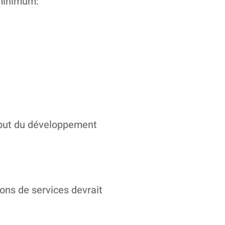
 minimum:
début du développement
ions de services devrait